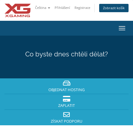
Čeština
Přihlášení
Registrace
Zobrazit košík
Přep
navig
Co byste dnes chtěli dělat?
OBJEDNAT HOSTING
ZAPLATIT
ZÍSKAT PODPORU