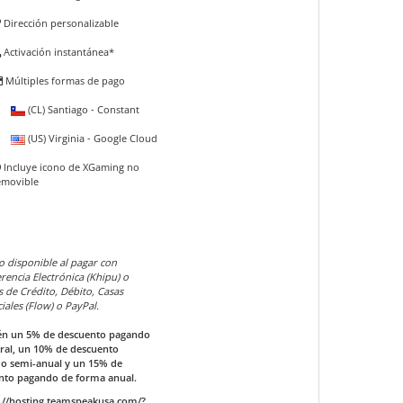
Dirección personalizable
Activación instantánea*
Múltiples formas de pago
(CL) Santiago - Constant
(US) Virginia - Google Cloud
Incluye icono de XGaming no
emovible
o disponible al pagar con
rencia Electrónica (Khipu) o
s de Crédito, Débito, Casas
ales (Flow) o PayPal.
n un 5% de descuento pagando
ral, un 10% de descuento
o semi-anual y un 15% de
nto pagando de forma anual.
//hosting.teamspeakusa.com/?