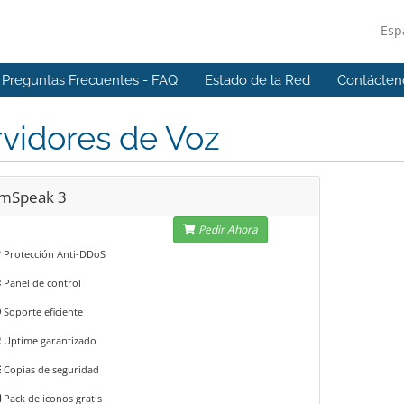
Esp
Preguntas Frecuentes - FAQ
Estado de la Red
Contácten
vidores de Voz
mSpeak 3
Pedir Ahora
Protección Anti-DDoS
Panel de control
Soporte eficiente
Uptime garantizado
Copias de seguridad
Pack de iconos gratis