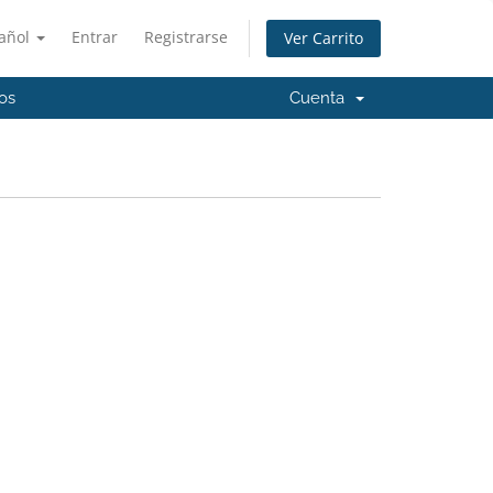
añol
Entrar
Registrarse
Ver Carrito
os
Cuenta