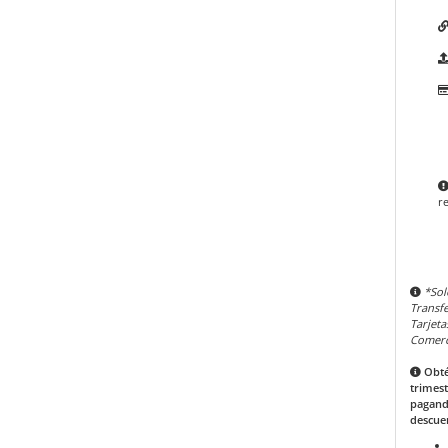
r
*Sol
Transfe
Tarjeta
Comerci
Obté
trimest
pagand
descue