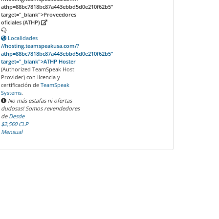
athp=88bc7818bc87a443ebbd5d0e210f62b5"
target="_blank">
Proveedores
oficiales (ATHP)
Localidades
//hosting.teamspeakusa.com/?
athp=88bc7818bc87a443ebbd5d0e210f62b5"
target="_blank">ATHP Hoster
(Authorized TeamSpeak Host
Provider) con licencia y
certificación de
TeamSpeak
Systems
.
No más estafas ni ofertas
dudosas! Somos revendedores
de
Desde
$2,560 CLP
Mensual