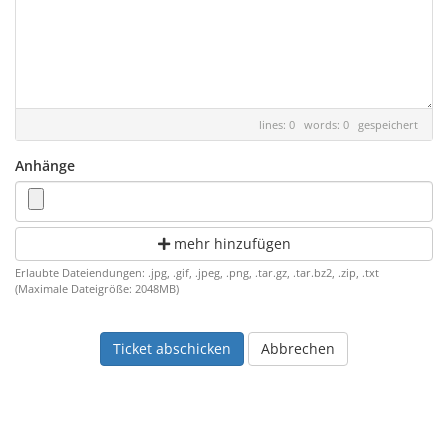
lines: 0 words: 0
gespeichert
Anhänge
mehr hinzufügen
Erlaubte Dateiendungen: .jpg, .gif, .jpeg, .png, .tar.gz, .tar.bz2, .zip, .txt
(Maximale Dateigröße: 2048MB)
Abbrechen