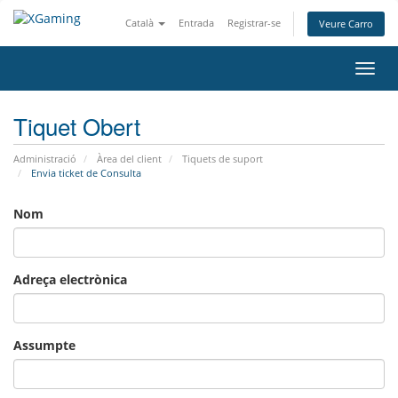
Català
Entrada
Registrar-se
Veure Carro
Canv
la
nave
Tiquet Obert
Administració
Àrea del client
Tiquets de suport
Envia ticket de Consulta
Nom
Adreça electrònica
Assumpte