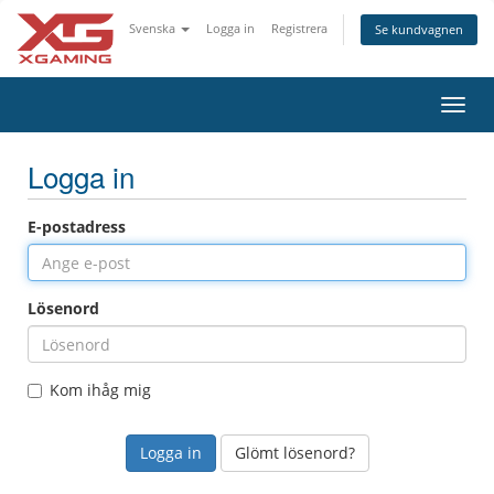
Svenska
Logga in
Registrera
Se kundvagnen
Växla
navig
Logga in
E-postadress
Lösenord
Kom ihåg mig
Glömt lösenord?