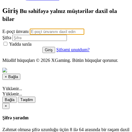
Giriş
Bu səhifəyə yalnız müştərilər daxil ola
bilər
E-poçt ünvanı
Şifrə
Yadda saxla
Şifrəmi unutdum?
Müəllif hüquqları © 2026 XGaming. Bütün hüquqlar qorunur.
×
Bağla
Yüklənir...
Yüklənir...
Bağla
Təqdim
×
Şifrə yaradın
Zəhmət olmasa şifrə uzunluğu üçün 8 ilə 64 arasında bir rəqəm daxil