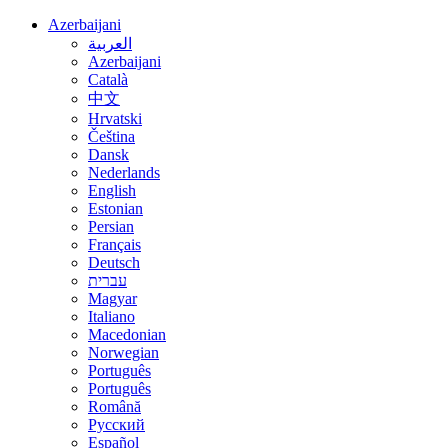
Azerbaijani
العربية
Azerbaijani
Català
中文
Hrvatski
Čeština
Dansk
Nederlands
English
Estonian
Persian
Français
Deutsch
עברית
Magyar
Italiano
Macedonian
Norwegian
Português
Português
Română
Русский
Español