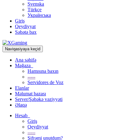
Svenska
Türkçe
Українська
Giriş
Qeydiyyat
Səbətə bax
Naviqasiyaya keçid
Ana səhifə
Mağaza
Hamısına baxın
-----
Servidores de Voz
Elanlar
Məlumat bazası
Server/Şəbəkə vəziyyəti
Əlaqə
Hesab
Giriş
Qeydiyyat
-----
Şifrəmi unutdum?