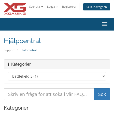
Svenska
Logga in
Registrera
Se kundvagnen
Växla
navig
Hjälpcentral
Support
Hjälpcentral
Kategorier
Kategorier