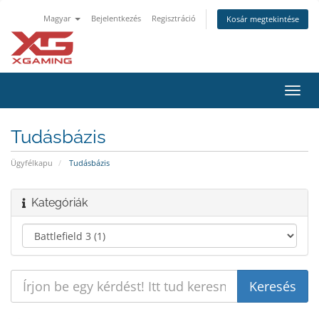
Magyar
Bejelentkezés
Regisztráció
Kosár megtekintése
Váltá
a
navig
Tudásbázis
Ügyfélkapu
Tudásbázis
Kategóriák