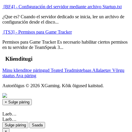
[BF4] - Configuración del servidor mediante archivo Startup.txt
¿Que es? Cuando el servidor dedicado se inicia, lee un archivo de
configuración desde el disco...
[TS3] - Permisos para Game Tracker
Permisos para Game Tracker Es necesario habilitar ciertos permisos
en tu servidor de TeamSpeak 3...
Klienditugi
Minu klienditoe päringud
Teated
Teadmistebaas
Allalaetav
Võrgu
staatus
Ava päring
Autoriõigus © 2026 XGaming. Kõik õigused kaitstud.
×
Sulge päring
Laeb…
Laeb…
Sulge päring
Saada
×