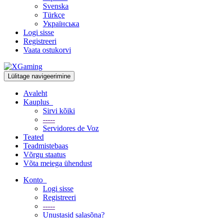
Svenska
Türkçe
Українська
Logi sisse
Registreeri
Vaata ostukorvi
Lülitage navigeerimine
Avaleht
Kauplus
Sirvi kõiki
-----
Servidores de Voz
Teated
Teadmistebaas
Võrgu staatus
Võta meiega ühendust
Konto
Logi sisse
Registreeri
-----
Unustasid salasõna?