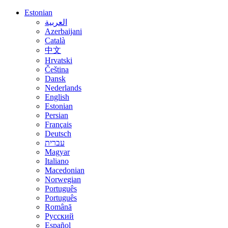
Estonian
العربية
Azerbaijani
Català
中文
Hrvatski
Čeština
Dansk
Nederlands
English
Estonian
Persian
Français
Deutsch
עברית
Magyar
Italiano
Macedonian
Norwegian
Português
Português
Română
Русский
Español