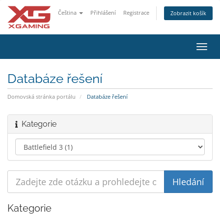
Čeština
Přihlášení
Registrace
Zobrazit košík
Přep
navig
Databáze řešení
Domovská stránka portálu
Databáze řešení
Kategorie
Kategorie