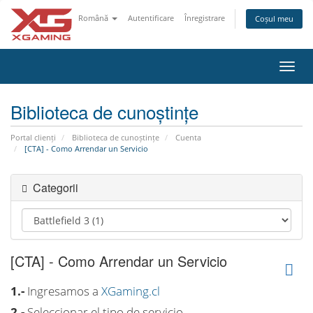
Română
Autentificare
Înregistrare
Coșul meu
Navi
Toggl
Biblioteca de cunoștințe
Portal clienți
Biblioteca de cunoștințe
Cuenta
[CTA] - Como Arrendar un Servicio
Categorii
[CTA] - Como Arrendar un Servicio
1.-
Ingresamos a
XGaming.cl
2.-
Seleccionar el tipo de servicio