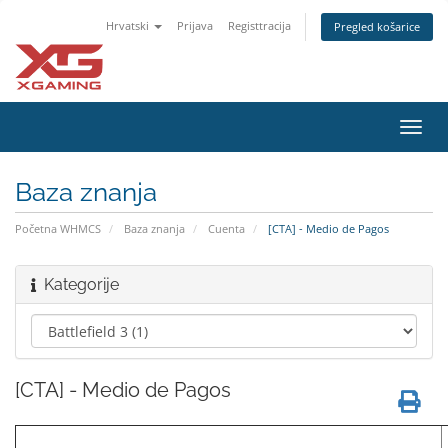
Hrvatski
Prijava
Registtracija
Pregled košarice
Preba
navig
Baza znanja
Početna WHMCS
Baza znanja
Cuenta
[CTA] - Medio de Pagos
Kategorije
[CTA] - Medio de Pagos