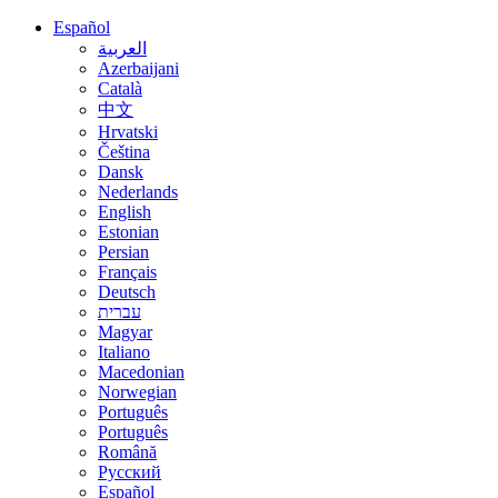
Español
العربية
Azerbaijani
Català
中文
Hrvatski
Čeština
Dansk
Nederlands
English
Estonian
Persian
Français
Deutsch
עברית
Magyar
Italiano
Macedonian
Norwegian
Português
Português
Română
Русский
Español