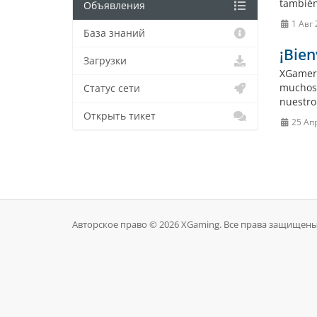
también 
Объявления
1 Авг 
База знаний
¡Bie
Загрузки
XGamers
muchos 
Статус сети
nuestro 
Открыть тикет
25 Ап
Авторское право © 2026 XGaming. Все права защищены