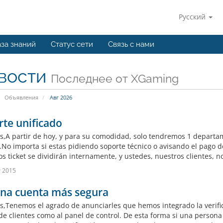
Русский
за знаний
Статус сети
Связь с нами
вости
Последнее от XGaming
Объявления
Авг 2026
te unificado
,A partir de hoy, y para su comodidad, solo tendremos 1 departam
s.No importa si estas pidiendo soporte técnico o avisando el pago d
s ticket se dividirán internamente, y ustedes, nuestros clientes, n
г 2015
una cuenta más segura
,Tenemos el agrado de anunciarles que hemos integrado la verific
 de clientes como al panel de control. De esta forma si una person