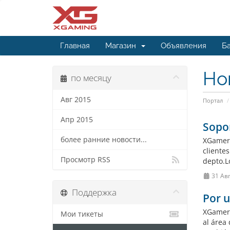
Главная
Магазин
Объявления
Ба
Но
по месяцу
Авг 2015
Портал
Апр 2015
Sopor
более ранние новости...
XGamers
cliente
Просмотр RSS
depto.Lo
31 Ав
Поддержка
Por 
XGamers
Мои тикеты
al área