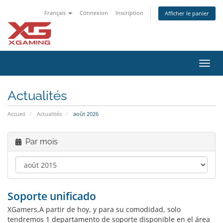
Français
Connexion
Inscription
Afficher le panier
Bascu
la
navig
Actualités
Accueil
Actualités
août 2026
Par mois
Soporte unificado
XGamers,A partir de hoy, y para su comodidad, solo
tendremos 1 departamento de soporte disponible en el área